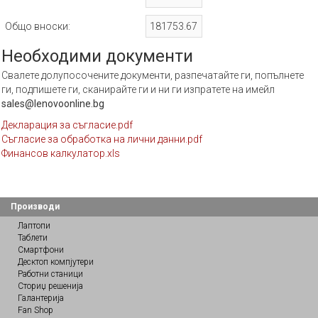
Общо вноски:
Необходими документи
Свалете долупосочените документи, разпечатайте ги, попълнете
ги, подпишете ги, сканирайте ги и ни ги изпратете на имейл
sales@lenovoonline.bg
Декларация за съгласие.pdf
Съгласие за обработка на лични данни.pdf
Финансов калкулатор.xls
Производи
Лаптопи
Таблети
Смартфони
Десктоп компјутери
Работни станици
Сториџ решенија
Галантерија
Fan Shop