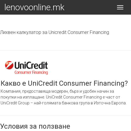
lenovoonline.mk
Toggl
navig
Лихвен калкулатор за Unicredit Consumer Financing
Какво е UniCredit Consumer Financing?
Компания, предоставяща модерен, бърз и удобен начин за
покупки на изплащане. UniCredit Consumer Financing е част от
UniCredit Group – най-голямата банкова група в Източна Европа.
Условия за ползване