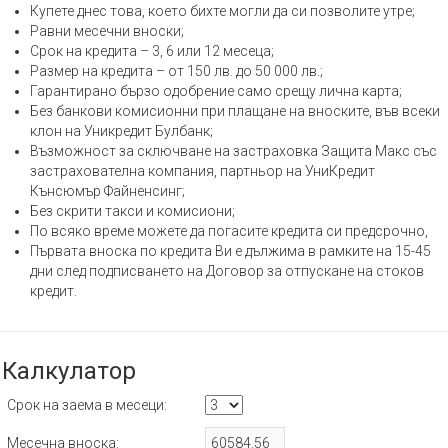
Купете днес това, което бихте могли да си позволите утре;
Равни месечни вноски;
Срок на кредита – 3, 6 или 12 месеца;
Размер на кредита – от 150 лв. до 50 000 лв.;
Гарантирано бързо одобрение само срещу лична карта;
Без банкови комисионни при плащане на вноските, във всеки
клон на Уникредит Булбанк;
Възможност за сключване на застраховка Защита Макс със
застрахователна компания, партньор на УниКредит
Кънсюмър Файненсинг;
Без скрити такси и комисиони;
По всяко време можете да погасите кредита си предсрочно,
Първата вноска по кредита Ви е дължима в рамките на 15-45
дни след подписването на Договор за отпускане на стоков
кредит.
Калкулатор
Срок на заема в месеци:
Месечна вноска: