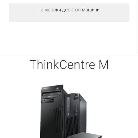
Гејмерски десктоп машини
ThinkCentre M