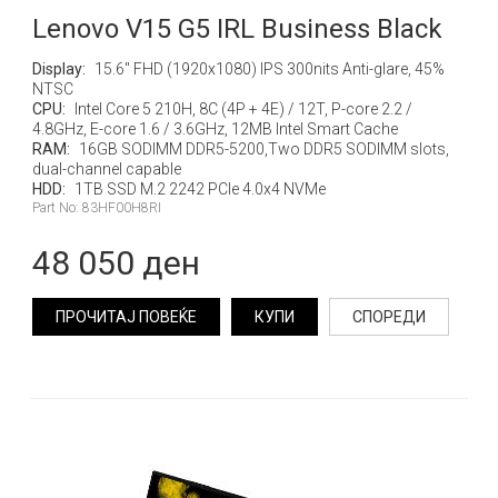
Lenovo V15 G5 IRL Business Black
Display:
15.6" FHD (1920x1080) IPS 300nits Anti-glare, 45%
NTSC
CPU:
Intel Core 5 210H, 8C (4P + 4E) / 12T, P-core 2.2 /
4.8GHz, E-core 1.6 / 3.6GHz, 12MB Intel Smart Cache
RAM:
16GB SODIMM DDR5-5200,Two DDR5 SODIMM slots,
dual-channel capable
HDD:
1TB SSD M.2 2242 PCIe 4.0x4 NVMe
Part No: 83HF00H8RI
48 050 ден
ПРОЧИТАЈ ПОВЕЌЕ
КУПИ
СПОРЕДИ