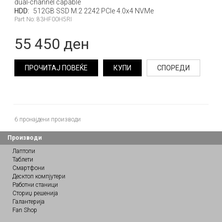
dual-channel capable
HDD:
512GB SSD M.2 2242 PCIe 4.0x4 NVMe
Part No: 83HF00H5RI
55 450 ден
ПРОЧИТАЈ ПОВЕЌЕ
КУПИ
СПОРЕДИ
6
пронајдени производи
Производи
Лаптопи
Таблети
Смартфони
Десктоп компјутери
Работни станици
Сториџ решенија
Галантерија
Fan Shop