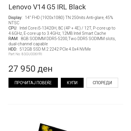
Lenovo V14 G5 IRL Black
Display:
14" FHD (1920x1080) TN 250nits Anti-glare, 45%
NTSC
CPU:
Intel Core i5-13420H, 8C (4P + 4E) / 12T, P-core up to
4.6GHz, E-core up to 3.4GHz, 12MB Intel Smart Cache
RAM:
8GB SODIMM DDR5-5200,Two DDR5 SODIMM slots,
dual-channel capable
HDD:
512GB SSD M.2 2242 PCIe 4.0x4 NVMe
Part No: 83GU006YRI
27 950 ден
ПРОЧИТАЈ ПОВЕЌЕ
КУПИ
СПОРЕДИ