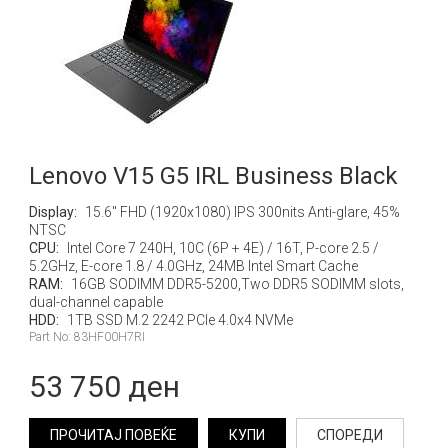
Lenovo V15 G5 IRL Business Black
Display:
15.6" FHD (1920x1080) IPS 300nits Anti-glare, 45%
NTSC
CPU:
Intel Core 7 240H, 10C (6P + 4E) / 16T, P-core 2.5 /
5.2GHz, E-core 1.8 / 4.0GHz, 24MB Intel Smart Cache
RAM:
16GB SODIMM DDR5-5200,Two DDR5 SODIMM slots,
dual-channel capable
HDD:
1TB SSD M.2 2242 PCIe 4.0x4 NVMe
Part No: 83HF00H7RI
53 750 ден
ПРОЧИТАЈ ПОВЕЌЕ
КУПИ
СПОРЕДИ