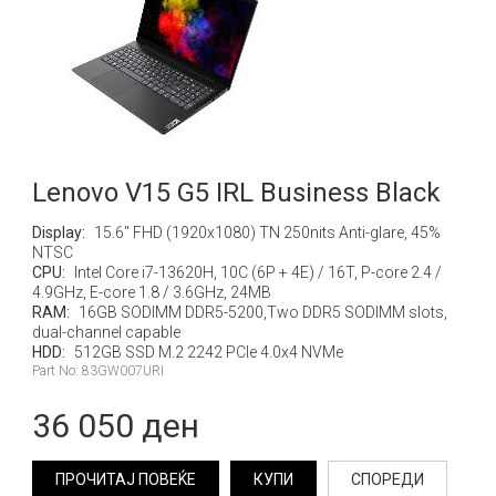
Lenovo V15 G5 IRL Business Black
Display:
15.6" FHD (1920x1080) TN 250nits Anti-glare, 45%
NTSC
CPU:
Intel Core i7-13620H, 10C (6P + 4E) / 16T, P-core 2.4 /
4.9GHz, E-core 1.8 / 3.6GHz, 24MB
RAM:
16GB SODIMM DDR5-5200,Two DDR5 SODIMM slots,
dual-channel capable
HDD:
512GB SSD M.2 2242 PCIe 4.0x4 NVMe
Part No: 83GW007URI
36 050 ден
ПРОЧИТАЈ ПОВЕЌЕ
КУПИ
СПОРЕДИ