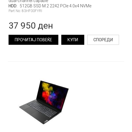
dual-channel capable
HDD:
512GB SSD M.2 2242 PCIe 4.0x4 NVMe
Part No: 83HF00FYRI
37 950 ден
ПРОЧИТАЈ ПОВЕЌЕ
КУПИ
СПОРЕДИ