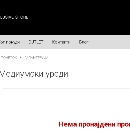
Топ понуди
OUTLET
Контакти
Блог
ПОЧЕТОК
ГАЛАНТЕРИЈА
Медиумски уреди
Нема пронајдени про