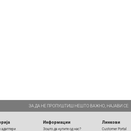
ЗА ДА НЕ ПРОПУШТИШ НЕШТО ВАЖНО, НАЈАВИ СЕ:
ерија
Информации
Линкови
и адаптери
Зошто да купите од нас?
Customer Portal