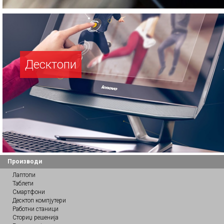
Десктопи
Производи
Лаптопи
Таблети
Смартфони
Десктоп компјутери
Работни станици
Сториџ решенија