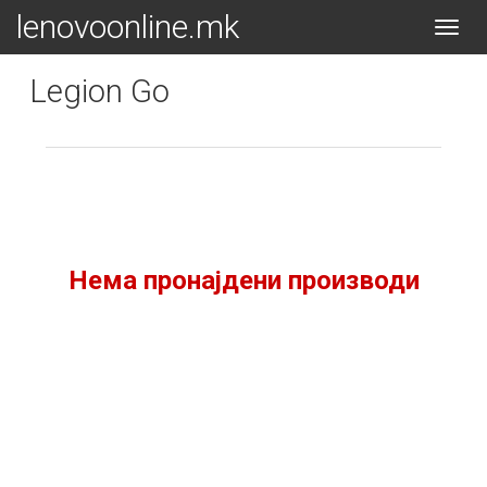
lenovoonline.mk
Toggl
ПОЧЕТОК
ЛАПТОПИ
LENOVO GAMING
navig
Legion Go
Нема пронајдени производи