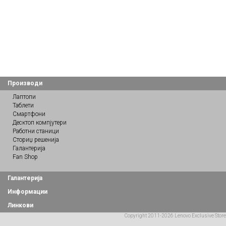
Производи
Лаптопи
Таблети
Смартфони
Десктоп компјутери
Работни станици
Сториџ решенија
Галантерија
Fan Shop
Галантерија
Информации
Линкови
Copyright 2011-2026 Lenovo Exclusive Store