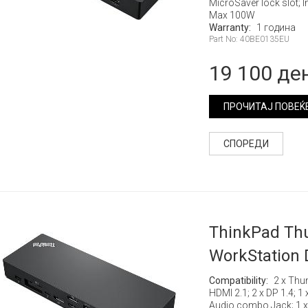
MicroSaver lock slot; 
Max 100W
Warranty:
1 година
Part No: 40BE0135EU
19 100 де
ПРОЧИТАЈ ПОВЕЌ
СПОРЕДИ
ThinkPad Thu
WorkStation 
Compatibility:
2 x Thun
HDMI 2.1; 2 x DP 1.4; 1
Audio combo Jack; 1 x 