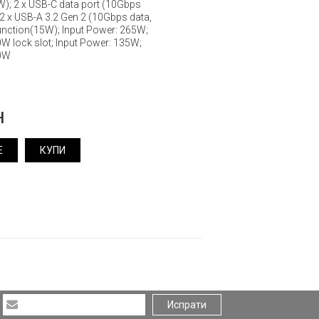
); 2 x USB-C data port (10Gbps
2 x USB-A 3.2 Gen 2 (10Gbps data,
Function(15W); Input Power: 265W;
W lock slot; Input Power: 135W;
00W
н
Е
КУПИ
Испрати