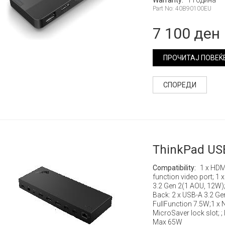
Warranty:
1 година
Part No: 40B90100EU
7 100 ден
ПРОЧИТАЈ ПОВЕЌ
СПОРЕДИ
ThinkPad US
Compatibility:
1 x HDMI
function video port; 1 x
3.2 Gen 2(1 AOU, 12W);
Back: 2 x USB-A 3.2 Ge
FullFunction 7.5W;1 x 
MicroSaver lock slot; 
Max 65W