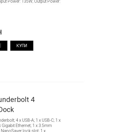
Input Power: 135W; Output Power:
н
Е
КУПИ
nderbolt 4
Dock
derbolt; 4 x USB-A; 1 x USB-C; 1 x
 x Gigabit Ethernet; 1 x 3.5mm
NanoSaver lock slot; 1 x