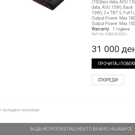
(10Gbps data, AOU 12W
data, AOU 15W); Back: 
10W); 2 x TBT 5, Full 
Output Power: Max 180
Output Power: Max 1
Warranty:
1 година
Part No: 40BA0265EU
31 000 де
ПРОЧИТАЈ ПОВЕЌ
СПОРЕДИ
6
пронајдени производи
ЗА ДА НЕ ПРОПУШТИШ НЕШТО ВАЖНО, НАЈАВИ СЕ: