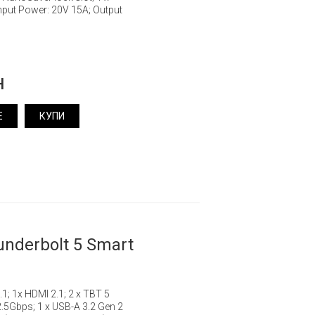
Input Power: 20V 15A; Output
н
Е
КУПИ
nderbolt 5 Smart
.1; 1x HDMI 2.1; 2 x TBT 5
2.5Gbps; 1 x USB-A 3.2 Gen 2