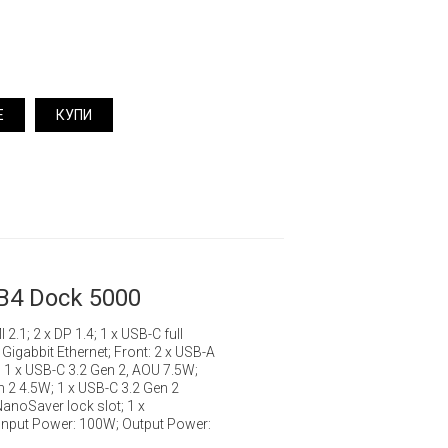
Е
КУПИ
B4 Dock 5000
 2.1; 2 x DP 1.4; 1 x USB-C full
 Gigabbit Ethernet; Front: 2 x USB-A
 1 x USB-C 3.2 Gen 2, AOU 7.5W;
n 2 4.5W; 1 x USB-C 3.2 Gen 2
NanoSaver lock slot; 1 x
; Input Power: 100W; Output Power: