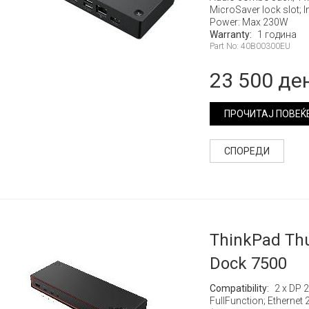
MicroSaver lock slot; 
Power: Max 230W
Warranty:
1 година
Part No: 40B00300EU
23 500 де
ПРОЧИТАЈ ПОВЕЌ
СПОРЕДИ
ThinkPad Thu
Dock 7500
Compatibility:
2 x DP 2
FullFunction; Ethernet 