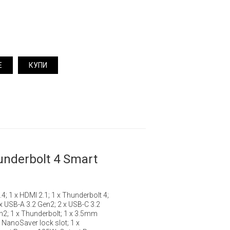
Е
КУПИ
nderbolt 4 Smart
.4; 1 x HDMI 2.1; 1 x Thunderbolt 4;
 x USB-A 3.2 Gen2; 2 x USB-C 3.2
n2; 1 x Thunderbolt; 1 x 3.5mm
NanoSaver lock slot; 1 x