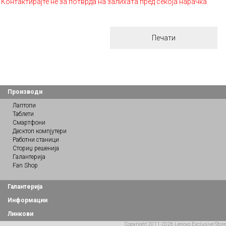
Контактирајте нè за потврда на залихата пред секоја нарачка
Печати
Производи
Лаптопи
Таблети
Смартфони
Десктоп компјутери
Работни станици
Сториџ решенија
Галантерија
Fan Shop
Галантерија
Информации
Линкови
Copyright 2011-2026 Lenovo Exclusive Store