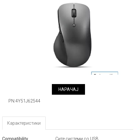
НАРАЧАJ
PN:4Y51J62544
Карактеристики
Compatibility
Сите системи со USB