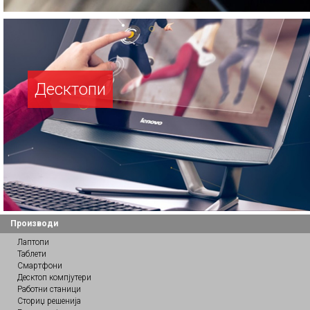
Десктопи
Производи
Лаптопи
Таблети
Смартфони
Десктоп компјутери
Работни станици
Сториџ решенија