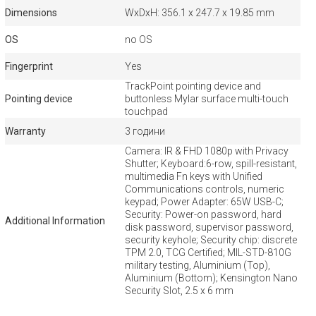
Dimensions
WxDxH: 356.1 x 247.7 x 19.85 mm
OS
no OS
Fingerprint
Yes
TrackPoint pointing device and
Pointing device
buttonless Mylar surface multi-touch
touchpad
Warranty
3 години
Camera: IR & FHD 1080p with Privacy
Shutter; Keyboard:6-row, spill-resistant,
multimedia Fn keys with Unified
Communications controls, numeric
keypad; Power Adapter: 65W USB-C;
Security: Power-on password, hard
Additional Information
disk password, supervisor password,
security keyhole; Security chip: discrete
TPM 2.0, TCG Certified; MIL-STD-810G
military testing, Aluminium (Top),
Aluminium (Bottom); Kensington Nano
Security Slot, 2.5 x 6 mm