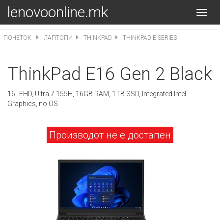
lenovoonline.mk
Toggl
navig
ПОЧЕТОК
ЛАПТОПИ
THINKPAD
THINKPAD E SERIES
ThinkPad E16 Gen 2 Black
16" FHD, Ultra 7 155H, 16GB RAM, 1TB SSD, Integrated Intel
Graphics, no OS
Производот не е достапен