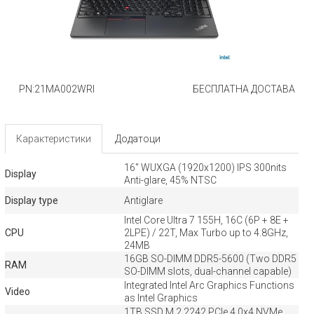
PN:21MA002WRI
БЕСПЛАТНА ДОСТАВА
Карактеристики
Додатоци
16" WUXGA (1920x1200) IPS 300nits
Display
Anti-glare, 45% NTSC
Display type
Antiglare
Intel Core Ultra 7 155H, 16C (6P + 8E +
CPU
2LPE) / 22T, Max Turbo up to 4.8GHz,
24MB
16GB SO-DIMM DDR5-5600 (Two DDR5
RAM
SO-DIMM slots, dual-channel capable)
Integrated Intel Arc Graphics Functions
Video
as Intel Graphics
1TB SSD M.2 2242 PCIe 4.0x4 NVMe