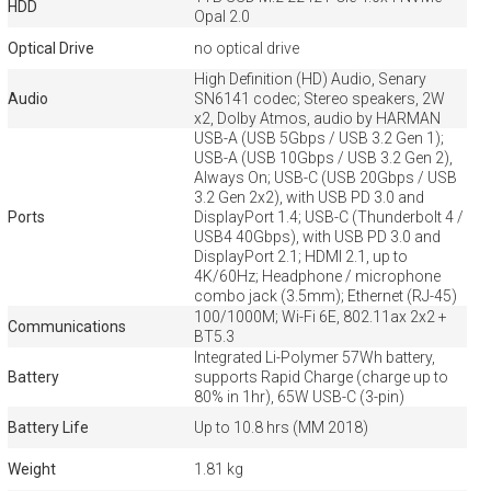
HDD
Opal 2.0
Optical Drive
no optical drive
High Definition (HD) Audio, Senary
Audio
SN6141 codec; Stereo speakers, 2W
x2, Dolby Atmos, audio by HARMAN
USB-A (USB 5Gbps / USB 3.2 Gen 1);
USB-A (USB 10Gbps / USB 3.2 Gen 2),
Always On; USB-C (USB 20Gbps / USB
3.2 Gen 2x2), with USB PD 3.0 and
Ports
DisplayPort 1.4; USB-C (Thunderbolt 4 /
USB4 40Gbps), with USB PD 3.0 and
DisplayPort 2.1; HDMI 2.1, up to
4K/60Hz; Headphone / microphone
combo jack (3.5mm); Ethernet (RJ-45)
100/1000M; Wi-Fi 6E, 802.11ax 2x2 +
Communications
BT5.3
Integrated Li-Polymer 57Wh battery,
Battery
supports Rapid Charge (charge up to
80% in 1hr), 65W USB-C (3-pin)
Battery Life
Up to 10.8 hrs (MM 2018)
Weight
1.81 kg