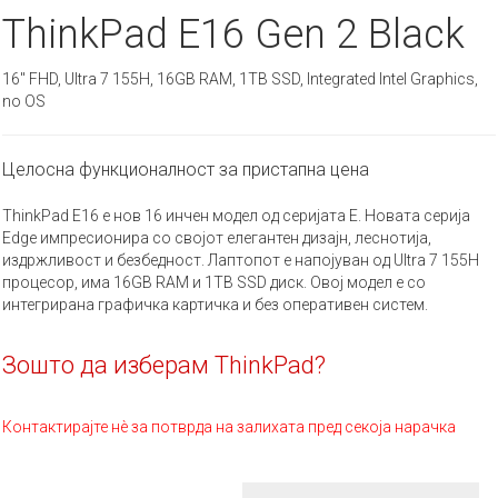
ThinkPad E16 Gen 2 Black
16" FHD, Ultra 7 155H, 16GB RAM, 1TB SSD, Integrated Intel Graphics,
no OS
Целосна функционалност за пристапна цена
ThinkPad E16 е нов 16 инчен модел од серијата Е. Новата серија
Edge импресионира со својот елегантен дизајн, леснотија,
издржливост и безбедност. Лаптопот е напојуван од Ultra 7 155H
процесор, има 16GB RAM и 1TB SSD диск. Овој модел е со
интегрирана графичка картичка и без оперативен систем.
Зошто да изберам ThinkPad?
Контактирајте нè за потврда на залихата пред секоја нарачка