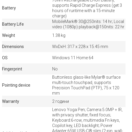
supports Rapid Charge Express (get 3
Battery
hours of runtime with a 15-minute
charge)
MobileMark® 30@250nits: 14 hr; Local
Battery Life
video (1080p) playback@150nits: 22 hr
Weight
1.38 kg
Dimensions
WxDxH: 317 x 228 x 15.45 mm
OS
Windows 11 Home 64
Fingerprint
No
Buttonless glass-like Mylar® surface
multi-touch touchpad, supports
Pointing device
Precision TouchPad (PTP), 75 x 120
mm
Warranty
2 години
Lenovo Yoga Pen; Camera:5.0MP + IR,
with privacy shutter, fixed focus;
Keyboard:6-row, multimedia Fn keys,
Copilot key, LED backlight; Power
Adapter:65W USB-C® slim (2-pin, wall-