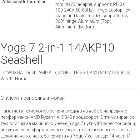
Additional Information
mount) AC adapter, supports PD 3.0,
100-240V, 50-60Hz); Hinge: Laptop, tent,
stand and tablet modes supported by
360° hinge; Aluminium (Top),
Aluminium (Bottom)
Yoga 7 2-in-1 14AKP10
Seashell
14"WUXGA Touch, AMD AI 5, 24GB, 1TB SSD, AMD 840M Graphics,
Win 11 Home
Стилски, пренослив и моќен
Паметната технологија се прилагодува на вас со напредните
перформанси AMD Ryzen™ AI 5 340 процесорот. Оптимизиран со
технологија за машинско учење, Yoga 7 нуди ултра-респонсивни,
интуитивни перформанси во неверојатно тенок и лесен лаптоп.
Целосно наполнета, батеријата на Yoga 7 ќе трае до 14 часа. И