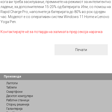
кога ви треба засилување, преминете на режимот за интелигентно
ладење, за дополнителени 15-20% од батеријата. Или, со помош на
Rapid Charge Pro, наполнете ја батеријата до 80% во рок од еден
час. Моделот е со оперативен систем Windows 11 Home и Lenovo
Yoga Pen.
Контактирајте нè за потврда на залихата пред секоја нарачка
Печати
Производи
Лаптопи
Таблети
Смартфони
Десктоп компјутери
Работни станици
Сториџ решенија
Галантерија