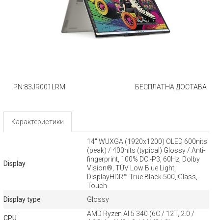
PN:83JR001LRM
БЕСПЛАТНА ДОСТАВА
Карактеристики
14" WUXGA (1920x1200) OLED 600nits
(peak) / 400nits (typical) Glossy / Anti-
fingerprint, 100% DCI-P3, 60Hz, Dolby
Display
Vision®, TÜV Low Blue Light,
DisplayHDR™ True Black 500, Glass,
Touch
Display type
Glossy
AMD Ryzen AI 5 340 (6C / 12T, 2.0 /
CPU