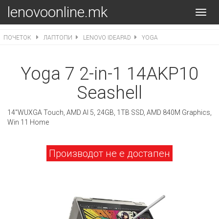
lenovoonline.mk
Toggl
navig
ПОЧЕТОК
ЛАПТОПИ
LENOVO IDEAPAD
YOGA
Yoga 7 2-in-1 14AKP10
Seashell
14"WUXGA Touch, AMD AI 5, 24GB, 1TB SSD, AMD 840M Graphics,
Win 11 Home
Производот не е достапен