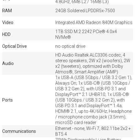
4.8GHz, 6MB L2 / 16MB L3)
RAM
24GB Soldered LPDDR5x-7500
Video
Integrated AMD Radeon 840M Graphics
1TB SSD M.2 2242 PCIe® 4.0x4
HDD
NVMe®
Optical Drive
no optical drive
HD Audio Realtek ALC3306 codec, 4
stereo speakers, 2W x2 (woofers), 2W
Audio
x2 (tweeters), optimized with Dolby
Atmos®, Smart Amplifier (AMP)
1x USB-A (USB 5Gbps / USB 3.2 Gen 1),
Always On; 1x USB-C® (USB 10Gbps /
USB 3.2 Gen 2), with USB PD 3.1 and
DisplayPort™ 2.1 UHBR10; 1x USB-C®
Ports
(USB 10Gbps / USB 3.2 Gen 2), with
USB PD 3.1 and DisplayPort™ 1.4a;
HDMI® 2.1, up to 4K/60Hz; Headphone
/ microphone combo jack (3.5mm);
microSD card reader
Ethernet - none, Wi-Fi 7, 802.11be 2x2 +
Communications
BT5.4
70Wh Rechargeable Li-ion Battery,