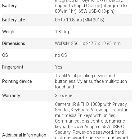
Battery
supports Rapid Charge (charge up to
80% in 1hr), 65W USB-C (3-pin)
Battery Life
Up to 10.8 hrs (MM 2018)
Weight
1.81 kg
Dimensions
WxDxH: 356.1 x 247.7 x 19.85 mm
OS
no OS
Fingerprint
Yes
TrackPoint pointing device and
Pointing device
buttonless Mylar surface multi-touch
touchpad
Warranty
3 години
Camera: IR & FHD 1080p with Privacy
Shutter; Keyboard:6-row, spill-resistant,
multimedia Fn keys with Unified
Communications controls, numeric
keypad; Power Adapter: 65W USB-C;
Security: Power-on password, hard
Additional Information
disk password, supervisor password,