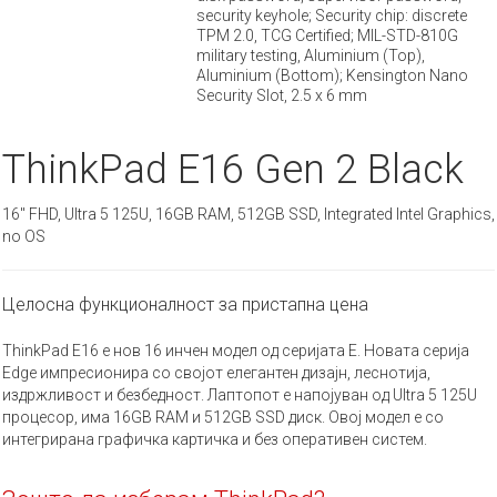
security keyhole; Security chip: discrete
TPM 2.0, TCG Certified; MIL-STD-810G
military testing, Aluminium (Top),
Aluminium (Bottom); Kensington Nano
Security Slot, 2.5 x 6 mm
ThinkPad E16 Gen 2 Black
16" FHD, Ultra 5 125U, 16GB RAM, 512GB SSD, Integrated Intel Graphics,
no OS
Целосна функционалност за пристапна цена
ThinkPad E16 е нов 16 инчен модел од серијата Е. Новата серија
Edge импресионира со својот елегантен дизајн, леснотија,
издржливост и безбедност. Лаптопот е напојуван од Ultra 5 125U
процесор, има 16GB RAM и 512GB SSD диск. Овој модел е со
интегрирана графичка картичка и без оперативен систем.