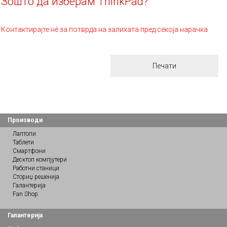
Зошто да изберам ThinkPad?
Контактирајте нè за потврда на залихата пред секоја нарачка
Печати
Производи
Лаптопи
Таблети
Смартфони
Десктоп компјутери
Работни станици
Сториџ решенија
Галантерија
Fan Shop
Галантерија