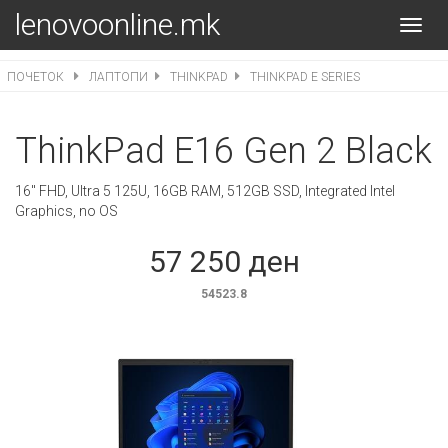
lenovoonline.mk
Toggl
navig
ПОЧЕТОК
ЛАПТОПИ
THINKPAD
THINKPAD E SERIES
ThinkPad E16 Gen 2 Black
16" FHD, Ultra 5 125U, 16GB RAM, 512GB SSD, Integrated Intel
Graphics, no OS
57 250 ден
54523.8