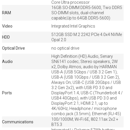
Core Ultra processor
16GB SO-DIMM DDR5-5600, Two DDR5
RAM
SO-DIMM slots, dual-channel
capable;Up to 64GB DDR5-5600)
Video
Integrated Intel Graphics
512GB SSD M.2 2242 PCIe 4.0x4 NVMe
HDD
Opal 2.0
Optical Drive
no optical drive
High Definition (HD) Audio, Senary
Audio
SN6141 codec; Stereo speakers, 2W
x2, Dolby Atmos, audio by HARMAN
USB-A (USB 5Gbps / USB 3.2 Gen 1);
USB-A (USB 10Gbps / USB 3.2 Gen 2),
Always On; USB-C (USB 20Gbps / USB
3.2 Gen 2x2), with USB PD 3.0 and
Ports
DisplayPort 1.4; USB-C (Thunderbolt 4 /
USB4 40Gbps), with USB PD 3.0 and
DisplayPort 2.1; HDMI 2.1, up to
4K/60Hz; Headphone / microphone
combo jack (3.5mm); Ethernet (RJ-45)
100/1000M; Wi-Fi 6E, 802.11ax 2x2 +
Communications
BT5.3
Integrated Li-Polymer 57Wh battery,