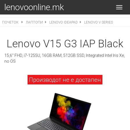
lenovoonline.mk
Toggl
navig
ПОЧЕТОК
ЛАПТОПИ
LENOVO IDEAPAD
LENOVO V SERIES
Lenovo V15 G3 IAP Black
15,6" FHD, i7-1255U, 16GB RAM, 512GB SSD, Integrated Intel Iris Xe,
no OS
Производот не е достапен