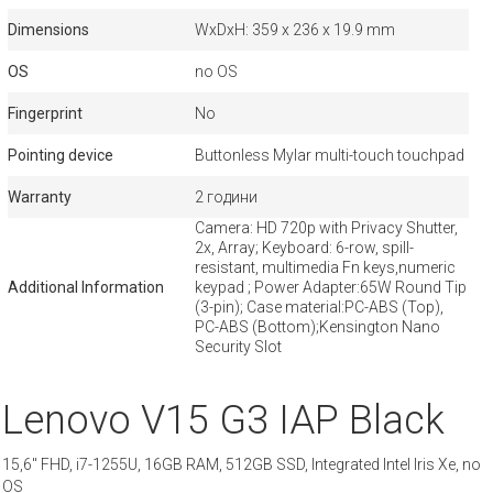
Dimensions
WxDxH: 359 x 236 x 19.9 mm
OS
no OS
Fingerprint
No
Pointing device
Buttonless Mylar multi-touch touchpad
Warranty
2 години
Camera: HD 720p with Privacy Shutter,
2x, Array; Keyboard: 6-row, spill-
resistant, multimedia Fn keys,numeric
Additional Information
keypad ; Power Adapter:65W Round Tip
(3-pin); Case material:PC-ABS (Top),
PC-ABS (Bottom);Kensington Nano
Security Slot
Lenovo V15 G3 IAP Black
15,6" FHD, i7-1255U, 16GB RAM, 512GB SSD, Integrated Intel Iris Xe, no
OS