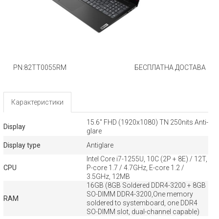
PN:82TT0055RM
БЕСПЛАТНА ДОСТАВА
Карактеристики
15.6" FHD (1920x1080) TN 250nits Anti-
Display
glare
Display type
Antiglare
Intel Core i7-1255U, 10C (2P + 8E) / 12T,
CPU
P-core 1.7 / 4.7GHz, E-core 1.2 /
3.5GHz, 12MB
16GB (8GB Soldered DDR4-3200 + 8GB
SO-DIMM DDR4-3200,One memory
RAM
soldered to systemboard, one DDR4
SO-DIMM slot, dual-channel capable)