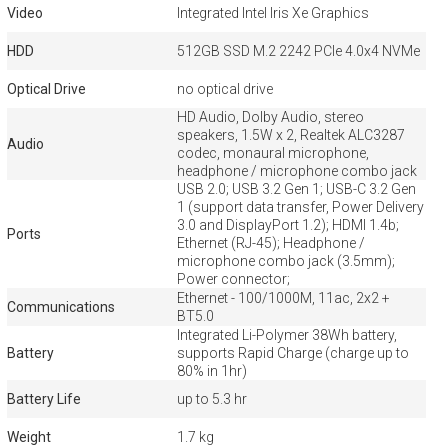
Video
Integrated Intel Iris Xe Graphics
HDD
512GB SSD M.2 2242 PCIe 4.0x4 NVMe
Optical Drive
no optical drive
HD Audio, Dolby Audio, stereo
speakers, 1.5W x 2, Realtek ALC3287
Audio
codec, monaural microphone,
headphone / microphone combo jack
USB 2.0; USB 3.2 Gen 1; USB-C 3.2 Gen
1 (support data transfer, Power Delivery
3.0 and DisplayPort 1.2); HDMI 1.4b;
Ports
Ethernet (RJ-45); Headphone /
microphone combo jack (3.5mm);
Power connector;
Ethernet - 100/1000M, 11ac, 2x2 +
Communications
BT5.0
Integrated Li-Polymer 38Wh battery,
Battery
supports Rapid Charge (charge up to
80% in 1hr)
Battery Life
up to 5.3 hr
Weight
1.7 kg