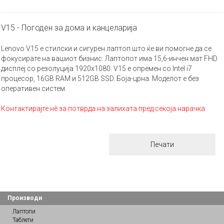
V15 - Погоден за дома и канцеларија
Lenovo V15 е стилски и сигурен лаптоп што ќе ви помогне да се
фокусирате на вашиот бизнис. Лаптопот има 15,6-инчен мат FHD
дисплеј со резолуција 1920х1080. V15 е опремен со Intel i7
процесор, 16GB RAM и 512GB SSD. Боја-црна. Моделот е без
оперативен систем.
Контактирајте нè за потврда на залихата пред секоја нарачка
Печати
Производи
Лаптопи
Таблети