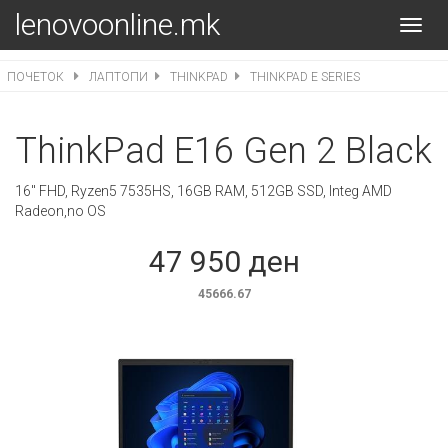
lenovoonline.mk
Toggl
navig
ПОЧЕТОК
ЛАПТОПИ
THINKPAD
THINKPAD E SERIES
ThinkPad E16 Gen 2 Black
16" FHD, Ryzen5 7535HS, 16GB RAM, 512GB SSD, Integ AMD
Radeon,no OS
47 950 ден
45666.67