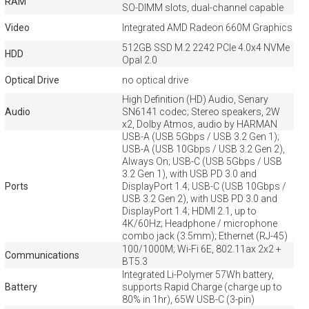
RAM
SO-DIMM slots, dual-channel capable
Video
Integrated AMD Radeon 660M Graphics
512GB SSD M.2 2242 PCIe 4.0x4 NVMe
HDD
Opal 2.0
Optical Drive
no optical drive
High Definition (HD) Audio, Senary
Audio
SN6141 codec; Stereo speakers, 2W
x2, Dolby Atmos, audio by HARMAN
USB-A (USB 5Gbps / USB 3.2 Gen 1);
USB-A (USB 10Gbps / USB 3.2 Gen 2),
Always On; USB-C (USB 5Gbps / USB
3.2 Gen 1), with USB PD 3.0 and
Ports
DisplayPort 1.4; USB-C (USB 10Gbps /
USB 3.2 Gen 2), with USB PD 3.0 and
DisplayPort 1.4; HDMI 2.1, up to
4K/60Hz; Headphone / microphone
combo jack (3.5mm); Ethernet (RJ-45)
100/1000M; Wi-Fi 6E, 802.11ax 2x2 +
Communications
BT5.3
Integrated Li-Polymer 57Wh battery,
Battery
supports Rapid Charge (charge up to
80% in 1hr), 65W USB-C (3-pin)