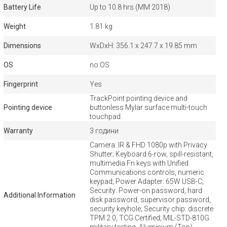
Battery Life
Up to 10.8 hrs (MM 2018)
Weight
1.81 kg
Dimensions
WxDxH: 356.1 x 247.7 x 19.85 mm
OS
no OS
Fingerprint
Yes
TrackPoint pointing device and
Pointing device
buttonless Mylar surface multi-touch
touchpad
Warranty
3 години
Camera: IR & FHD 1080p with Privacy
Shutter; Keyboard:6-row, spill-resistant,
multimedia Fn keys with Unified
Communications controls, numeric
keypad; Power Adapter: 65W USB-C;
Security: Power-on password, hard
Additional Information
disk password, supervisor password,
security keyhole; Security chip: discrete
TPM 2.0, TCG Certified; MIL-STD-810G
military testing, Aluminium (Top),