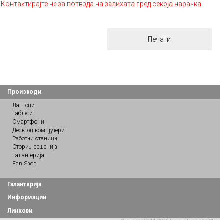
Контактирајте нè за потврда на залихата пред секоја нарачка
Печати
Производи
Лаптопи
Таблети
Смартфони
Десктоп компјутери
Работни станици
Сториџ решенија
Галантерија
Fan Shop
Галантерија
Информации
Линкови