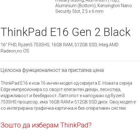
Aluminium (Bottom); Kensington Nano
Security Slot, 2.5 x 6 mm
ThinkPad E16 Gen 2 Black
16" FHD, Ryzen5 7535HS, 16GB RAM, 512GB SSD, Integ AMD
Radeon,no OS
Целосна функционалност за пристапна цена
ThinkPad E16 е нов 16 инчен модел од серијата Е. Новата серија
Edge импресионира со својот елегантен дизајн, леснотија,
издржливост и безбедност. Лаптопот е напојуван од Ryzen5
7535HS процесор, има 16GB RAM и 512GB SSD диск. Овој модел е
со интегрирана графичка картичка и без оперативен систем.
Зошто да изберам ThinkPad?