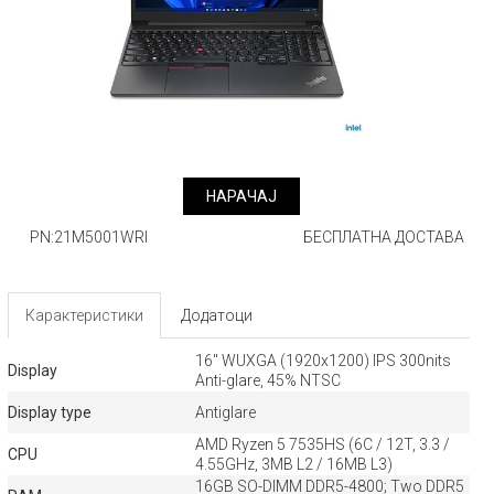
НАРАЧАJ
PN:21M5001WRI
БЕСПЛАТНА ДОСТАВА
Карактеристики
Додатоци
16" WUXGA (1920x1200) IPS 300nits
Display
Anti-glare, 45% NTSC
Display type
Antiglare
AMD Ryzen 5 7535HS (6C / 12T, 3.3 /
CPU
4.55GHz, 3MB L2 / 16MB L3)
16GB SO-DIMM DDR5-4800; Two DDR5