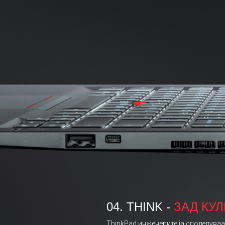
04. THINK -
ЗАД КУ
ThinkPad инженерите ја споделуваа